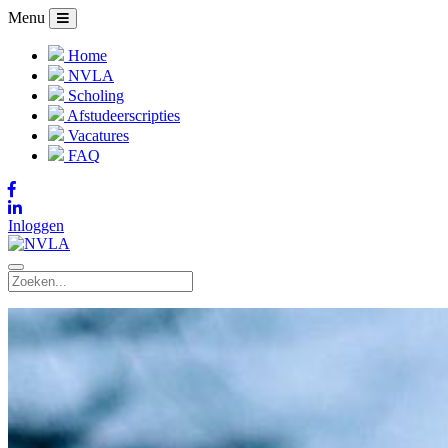
Menu
Home
NVLA
Scholing
Afstudeerscripties
Vacatures
FAQ
Inloggen