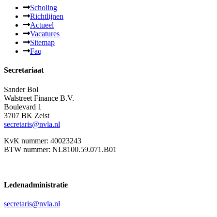
Scholing
Richtlijnen
Actueel
Vacatures
Sitemap
Faq
Secretariaat
Sander Bol
Walstreet Finance B.V.
Boulevard 1
3707 BK Zeist
secretaris@nvla.nl
KvK nummer: 40023243
BTW nummer: NL8100.59.071.B01
Ledenadministratie
secretaris@nvla.nl