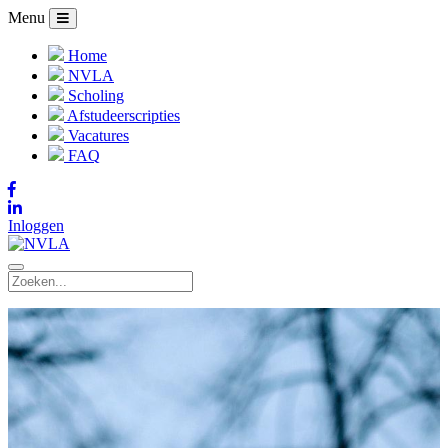
Menu
Home
NVLA
Scholing
Afstudeerscripties
Vacatures
FAQ
Inloggen