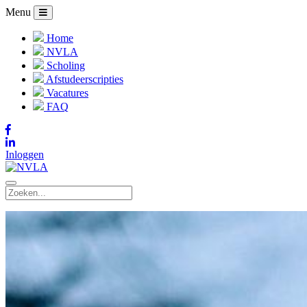
Menu
Home
NVLA
Scholing
Afstudeerscripties
Vacatures
FAQ
Inloggen