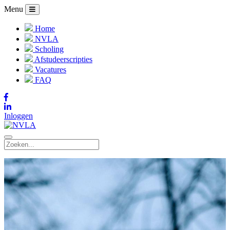
Menu
Home
NVLA
Scholing
Afstudeerscripties
Vacatures
FAQ
Inloggen