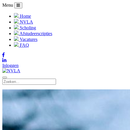
Menu
Home
NVLA
Scholing
Afstudeerscripties
Vacatures
FAQ
Inloggen