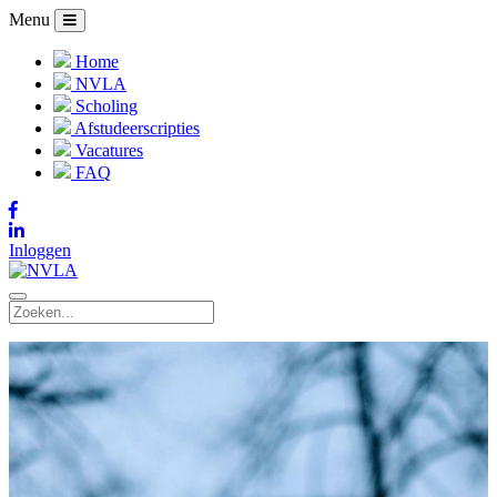
Menu
Home
NVLA
Scholing
Afstudeerscripties
Vacatures
FAQ
Inloggen