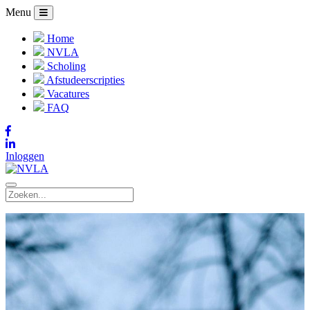
Menu
Home
NVLA
Scholing
Afstudeerscripties
Vacatures
FAQ
Inloggen