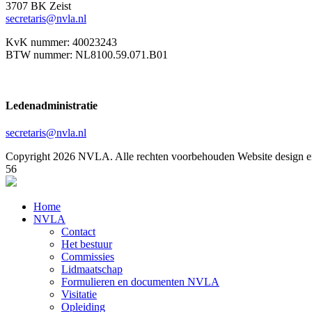
3707 BK Zeist
secretaris@nvla.nl
KvK nummer: 40023243
BTW nummer: NL8100.59.071.B01
Ledenadministratie
secretaris@nvla.nl
Copyright 2026 NVLA. Alle rechten voorbehouden
Website design e
56
Home
NVLA
Contact
Het bestuur
Commissies
Lidmaatschap
Formulieren en documenten NVLA
Visitatie
Opleiding