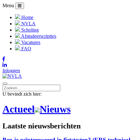
Menu
Home
NVLA
Scholing
Afstudeerscripties
Vacatures
FAQ
Inloggen
U bevindt zich hier:
Actueel
Nieuws
Laatste nieuwsberichten
Ben je geïnteresseerd in fietstesten? (ERS technical