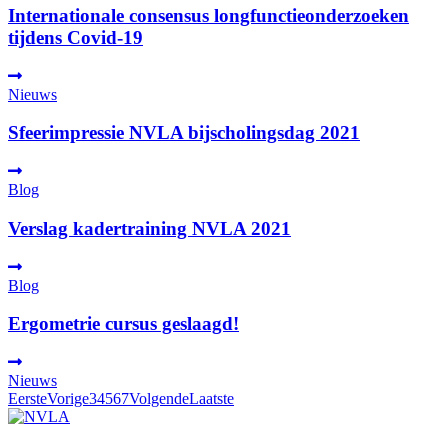
Internationale consensus longfunctieonderzoeken
tijdens Covid-19
Nieuws
Sfeerimpressie NVLA bijscholingsdag 2021
Blog
Verslag kadertraining NVLA 2021
Blog
Ergometrie cursus geslaagd!
Nieuws
Eerste
Vorige
3
4
5
6
7
Volgende
Laatste