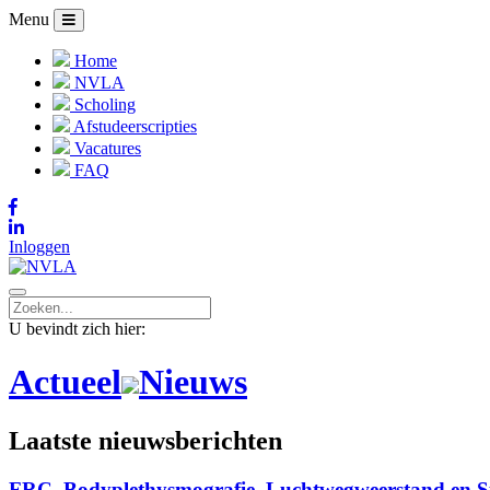
Menu
Home
NVLA
Scholing
Afstudeerscripties
Vacatures
FAQ
Inloggen
U bevindt zich hier:
Actueel
Nieuws
Laatste nieuwsberichten
FRC, Bodyplethysmografie, Luchtwegweerstand en St