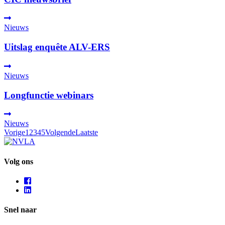
Nieuws
Uitslag enquête ALV-ERS
Nieuws
Longfunctie webinars
Nieuws
Vorige
1
2
3
4
5
Volgende
Laatste
Volg ons
Snel naar