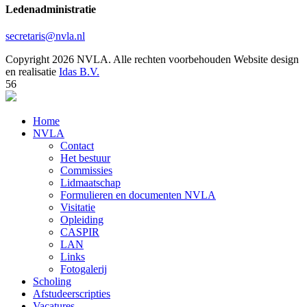
Ledenadministratie
secretaris@nvla.nl
Copyright 2026 NVLA. Alle rechten voorbehouden
Website design
en realisatie
Idas B.V.
56
Home
NVLA
Contact
Het bestuur
Commissies
Lidmaatschap
Formulieren en documenten NVLA
Visitatie
Opleiding
CASPIR
LAN
Links
Fotogalerij
Scholing
Afstudeerscripties
Vacatures