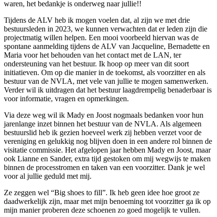
waren, het bedankje is onderweg naar jullie!!
Tijdens de ALV heb ik mogen voelen dat, al zijn we met drie
bestuursleden in 2023, we kunnen verwachten dat er leden zijn die
projectmatig willen helpen. Een mooi voorbeeld hiervan was de
spontane aanmelding tijdens de ALV van Jacqueline, Bernadette en
Maria voor het behouden van het contact met de LAN, ter
ondersteuning van het bestuur. Ik hoop op meer van dit soort
initiatieven. Om op die manier in de toekomst, als voorzitter en als
bestuur van de NVLA, met vele van jullie te mogen samenwerken.
Verder wil ik uitdragen dat het bestuur laagdrempelig benaderbaar is
voor informatie, vragen en opmerkingen.
Via deze weg wil ik Mady en Joost nogmaals bedanken voor hun
jarenlange inzet binnen het bestuur van de NVLA. Als algemeen
bestuurslid heb ik gezien hoeveel werk zij hebben verzet voor de
vereniging en gelukkig nog blijven doen in een andere rol binnen de
visitatie commissie. Het afgelopen jaar hebben Mady en Joost, maar
ook Lianne en Sander, extra tijd gestoken om mij wegwijs te maken
binnen de processtromen en taken van een voorzitter. Dank je wel
voor al jullie geduld met mij.
Ze zeggen wel “Big shoes to fill”. Ik heb geen idee hoe groot ze
daadwerkelijk zijn, maar met mijn benoeming tot voorzitter ga ik op
mijn manier proberen deze schoenen zo goed mogelijk te vullen.